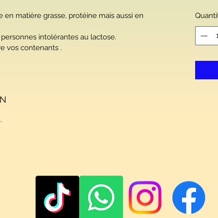
3.00 C
pour
he en matière grasse, protéine mais aussi en 
Quanti
1
Litre
 personnes intolérantes au lactose.
e vos contenants .
ON
.