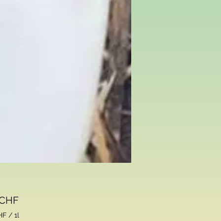
Prix
 CHF
HF
/
1l